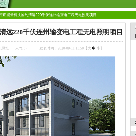
贺正能量科技签约清远220千伏连州输变电工程无电照明项目
清远220千伏连州输变电工程无电照明项目
机网址
人气：
-
发表时间：2020-09-11 13:50【
大
中
小
】