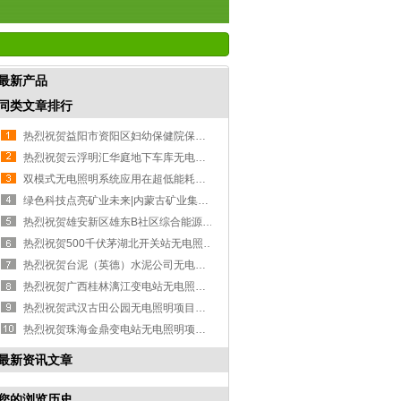
最新产品
同类文章排行
热烈祝贺益阳市资阳区妇幼保健院保健综合大楼无电照明项目成功落地
热烈祝贺云浮明汇华庭地下车库无电照明项目成功落地
双模式无电照明系统应用在超低能耗项目有什么优势？
绿色科技点亮矿业未来|内蒙古矿业集配液设施无电照明项目成功落地！
热烈祝贺雄安新区雄东B社区综合能源站无电照明项目成功落地
热烈祝贺500千伏茅湖北开关站无电照明项目成功落地
热烈祝贺台泥（英德）水泥公司无电照明项目成功落地
热烈祝贺广西桂林漓江变电站无电照明项目成功落地
热烈祝贺武汉古田公园无电照明项目成功落地！
热烈祝贺珠海金鼎变电站无电照明项目成功落地！
最新资讯文章
您的浏览历史