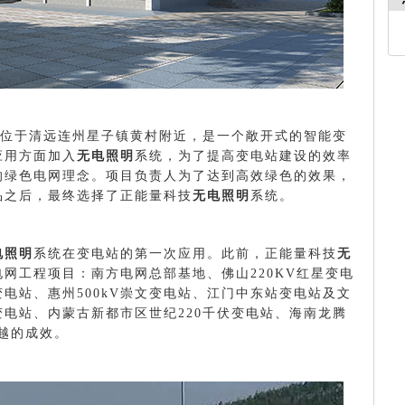
位于清远连州星子镇黄村附近，是一个敞开式的智能变
应用方面
加入
无电照明
系统
，为了提高变电站建设的效率
的绿色电网理念。
项目负责人为了达到高效绿色的效果，
品之后，最终选择了正能量科技
无电照明
系统。
电照明
系统在变电站的第一次应用。此前，正能量科技
无
网工程项目：南方电网总部基地、佛山220KV红星变电
变电站、惠州500kV崇文变电站、江门中东站变电站及文
电站、内蒙古新都市区世纪220千伏变电站、海南龙腾
了卓越的成效。