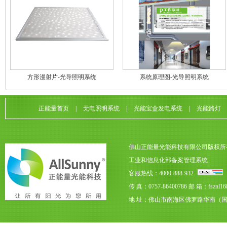
方形漫射片-光导照明系统
系统原理图-光导照明系统
正能量首页
|
无电照明系统
|
光能宝盒发电系统
|
光能路灯
佛山正能量光能科技有限公司版权所
工业和信息化部备案管理系统
客服热线：4000-888-932
传 真：0757-86400786
邮 箱：fsznl16
地 址：佛山市南海区佛罗路华南（国