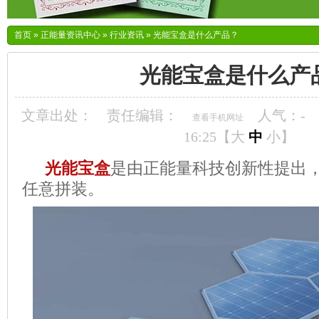
首页
»
正能量资讯中心
»
行业资讯
»
光能宝盒是什么产品？
光能宝盒是什么产
文章出处：
责任编辑：
人气：
-
查看手机网址
16:25【
大
中
小
】
光能宝盒
是由正能量科技创新性提出
任意拼装。