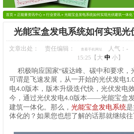
首页
»
正能量资讯中心
»
行业资讯
»
光能宝盒发电系统如何实现光伏建筑一体化
光能宝盒发电系统如何实现光
文章出处：
责任编辑：
人气：
-
查看手机网址
15:25【
大
中
小
】
积极响应国家
“碳达峰、碳中和要求，
可谓是飞速发展，从一开始的光伏发电
1.
电
版本，版本升级迭代快，光伏发电
4.0
今，通过光伏发电
版本——光能宝盒
4.0
建筑一体化。那么，
光能宝盒发电系统
是
体化
的
？
如果您也想了解的话那就继续往