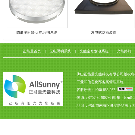
圆形漫射器-无电照明系统
发电式防雨装置
正能量首页
|
无电照明系统
|
光能宝盒发电系统
|
光能路灯
佛山正能量光能科技有限公司版权所
工业和信息化部备案管理系统
客服热线：4000-888-932
传 真：0757-86400786
邮 箱：fsznl16
地 址：佛山市南海区佛罗路华南（国