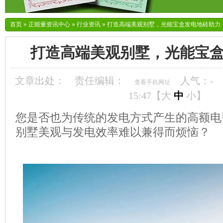
首页
»
正能量资讯中心
»
行业资讯
»
打造高端美观别墅，光能宝盒发电地砖助力
打造高端美观别墅，光能宝
文章出处：
责任编辑：
人气：
-
查看手机网址
15:47【
大
中
小
】
您是否也为传统的发电方式产生的高额电
别墅美观与发电效率难以兼得而烦恼？