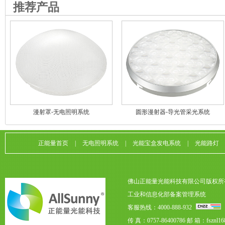
推荐产品
漫射罩-无电照明系统
圆形漫射器-导光管采光系统
正能量首页
|
无电照明系统
|
光能宝盒发电系统
|
光能路灯
佛山正能量光能科技有限公司版权所
工业和信息化部备案管理系统
客服热线：4000-888-932
传 真：0757-86400786
邮 箱：fsznl16