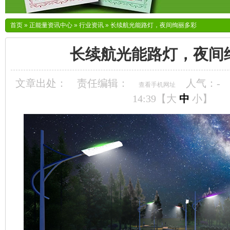
首页
»
正能量资讯中心
»
行业资讯
»
长续航光能路灯，夜间绚丽多彩
长续航光能路灯，夜间
文章出处：
责任编辑：
人气：
-
查看手机网址
14:39【
大
中
小
】