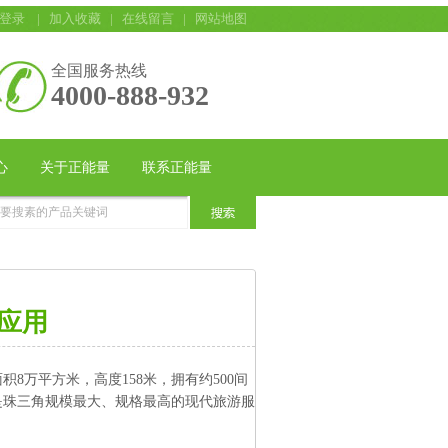
登录
|
加入收藏
|
在线留言
|
网站地图
全国服务热线
4000-888-932
心
关于正能量
联系正能量
应用
面积
8
万平方米，高度
158
米，拥有约
500
间
是珠三角规模最大、规格最高的现代旅游服