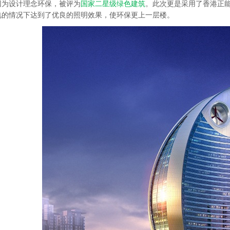
因为设计理念环保，被评为
国家二星级绿色建筑
。此次更是采用了香港正
电的情况下达到了优良的照明效果，使环保更上一层楼。