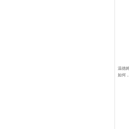
温德
如何