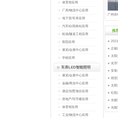
体育馆应用
厂房/物流中心应用
广州供
地下室/车库应用
汽车站/高铁站应用
推
机场/隧道工程应用
20
医院应用
正能
展览/会展中心应用
太阳
学校应用
光导
车库LED智能照明
安装
展览/会展中心应用
祝贺
金融/商业中心应用
慧园区
太阳
酒店/别墅项目应用
红阳
房地产/写字楼应用
光能
体育馆应用
光能
工业/物流中心应用
优势？