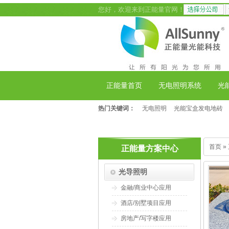
您好，欢迎来到正能量官网！
正能量首页
无电照明系统
光
热门关键词：
无电照明
光能宝盒发电地砖
首页
»
正能量方案中心
光导照明
金融/商业中心应用
酒店/别墅项目应用
房地产/写字楼应用