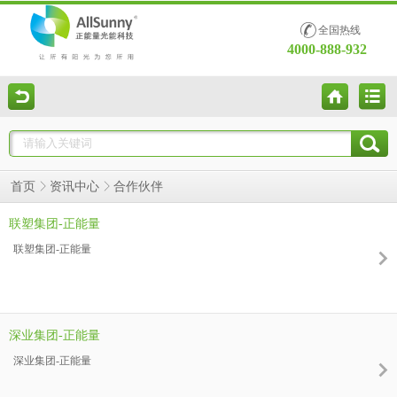
全国热线
4000-888-932
合作伙伴
首页
资讯中心
联塑集团-正能量
联塑集团-正能量
深业集团-正能量
深业集团-正能量