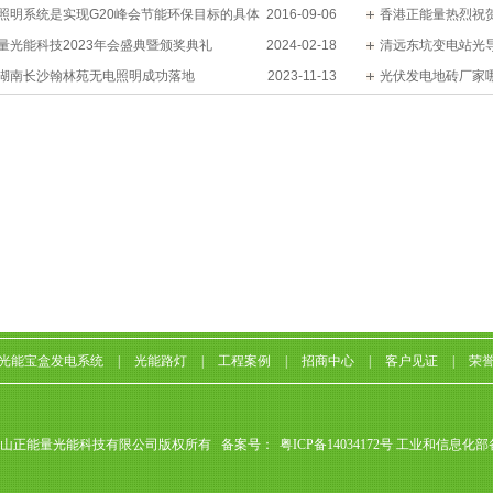
照明系统是实现G20峰会节能环保目标的具体
2016-09-06
香港正能量热烈祝
量光能科技2023年会盛典暨颁奖典礼
2024-02-18
级绿色建筑设计标识”
清远东坑变电站光
湖南长沙翰林苑无电照明成功落地
2023-11-13
光伏发电地砖厂家
光能宝盒发电系统
|
光能路灯
|
工程案例
|
招商中心
|
客户见证
|
荣
山正能量光能科技有限公司版权所有 备案号：
粤ICP备14034172号
工业和信息化部