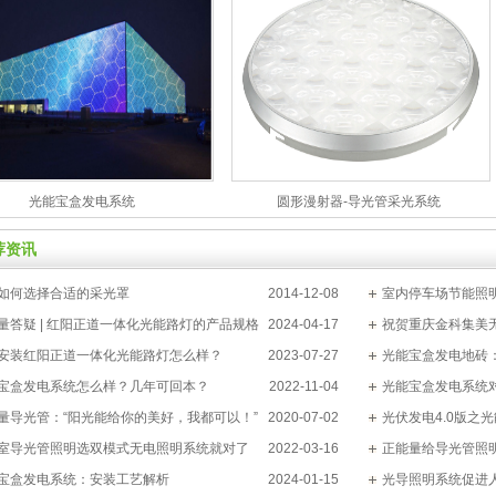
光能宝盒发电系统
圆形漫射器-导光管采光系统
荐资讯
如何选择合适的采光罩
2014-12-08
室内停车场节能照
量答疑 | 红阳正道一体化光能路灯的产品规格
2024-04-17
祝贺重庆金科集美
？
安装红阳正道一体化光能路灯怎么样？
2023-07-27
光能宝盒发电地砖
宝盒发电系统怎么样？几年可回本？
2022-11-04
烦恼
光能宝盒发电系统
量导光管：“阳光能给你的美好，我都可以！”
2020-07-02
光伏发电4.0版之
室导光管照明选双模式无电照明系统就对了
2022-03-16
正能量给导光管照
宝盒发电系统：安装工艺解析
2024-01-15
持
光导照明系统促进