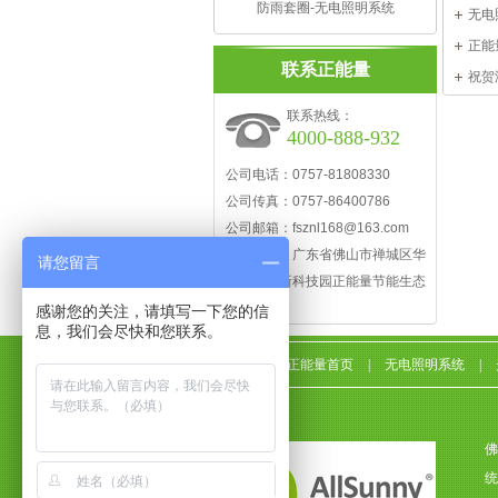
防雨套圈-无电照明系统
无电
化途径
正能
联系正能量
祝贺
联系热线：
4000-888-932
公司电话：0757-81808330
公司传真：0757-86400786
公司邮箱：fsznl168@163.com
公司地址：广东省佛山市禅城区华
请您留言
南电源创新科技园正能量节能生态
体验中心
感谢您的关注，请填写一下您的信
息，我们会尽快和您联系。
正能量首页
|
无电照明系统
|
佛
统