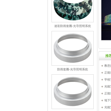
迷彩防雨套圈-光导照明系统
推
教您
防雨套圈-光导照明系统
正能
有哪些
学校
光能
正能
地下
光能