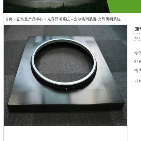
首页
»
正能量产品中心
»
光导照明系统
»
定制防雨装置-光导照明系统
定
产
专
3
击
订