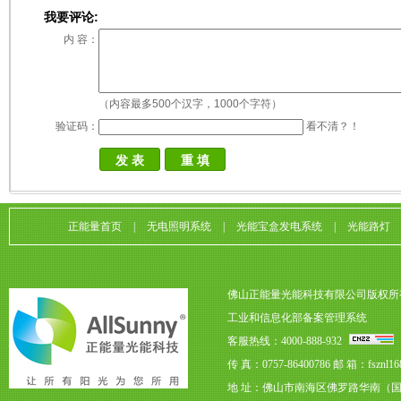
我要评论:
内 容：
（内容最多500个汉字，1000个字符）
验证码：
看不清？！
正能量首页
|
无电照明系统
|
光能宝盒发电系统
|
光能路灯
佛山正能量光能科技有限公司版权所
工业和信息化部备案管理系统
客服热线：4000-888-932
传 真：0757-86400786
邮 箱：fsznl16
地 址：佛山市南海区佛罗路华南（国