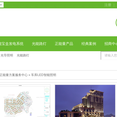
注册
|
能宝盒发电系统
光能路灯
正能量产品
经典案例
招商中
光导照明
光能路灯
正能量方案服务中心
»
车库LED智能照明