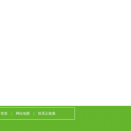
誉资质
|
网站地图
|
联系正能量