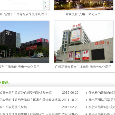
X广场地下车库导光管采光系统设计
君豪光伏-光电一体化应用
方案图
福年广场光伏-光电一体化应用
广州花都来又来广场光导-光电一体化应用
荐资讯
式日光照明装置带你感受何谓优质光源
2015-06-29
什么样的建筑自然
正能量科技签约天津蓟县国家冬季运动训练基
2021-10-22
无电照明钻石型采
馆项目
管加长管是什么材料
2016-02-29
祝贺正能量科技亮相
山东烟台澳斯邦生物工程有限公司无电照明成
2023-08-29
城市联合招商推介会
香港正能量新型环