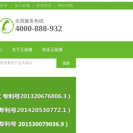
登录
|
加入收藏
|
在线留言
|
网站地图
全国服务热线
4000-888-932
心
关于正能量
联系正能量