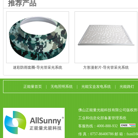
推荐产品
迷彩防雨套圈-导光管采光系统
方形漫射片-导光管采光系统
正能量首页
|
无电照明系统
|
光能宝盒发电系统
|
光能路灯
佛山正能量光能科技有限公司版权所
工业和信息化部备案管理系统
客服热线：4000-888-932
传 真：0757-86400786
邮 箱：fsznl16