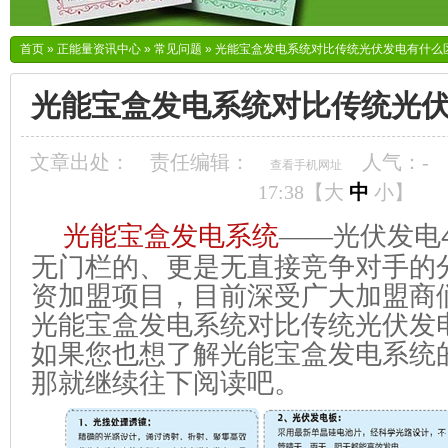
首页
»
正能量资讯中心
»
常见问题
»
光能宝盒发电系统对比传统光伏发电有什么
光能宝盒发电系统对比传统光
文章出处：
责任编辑：
人气：
-
查看手机网址
17:38【
大
中
小
】
光能宝盒发电系统
——光伏发电
无门栏的、更是无直接竞争对手的
资加盟项目，目前深受广大加盟商
光能宝盒发电系统对比传统光伏发
如果您也想了解
光能宝盒发电系统
那就继续往下阅读吧
。