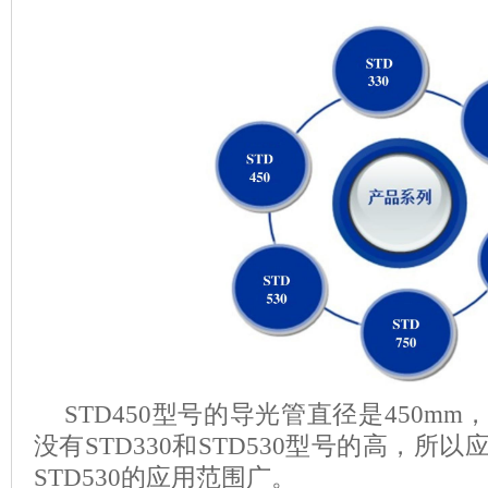
STD450
型号的导光管直径是
450mm
没有
STD330
和
STD530
型号的高，所以
STD530
的应用范围广。