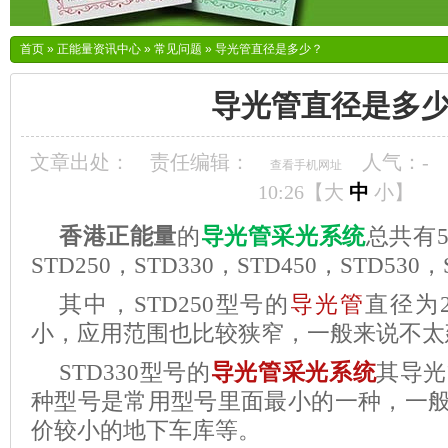
首页
»
正能量资讯中心
»
常见问题
»
导光管直径是多少？
导光管直径是多
文章出处：
责任编辑：
人气：
-
查看手机网址
10:26【
大
中
小
】
香港正能量
的
导光管采光系统
总共有
STD250
，
STD330
，
STD450
，
STD530
，
其中，
STD250
型号的
导光管
直径为
小，应用范围也比较狭窄，一般来说不太
STD330
型号的
导光管采光系统
其导光
种型号是常用型号里面最小的一种，一
价较小的地下车库等。