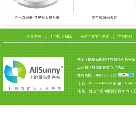
圆形漫射器-导光管采光系统
发电式防雨装置
正能量首页
|
无电照明系统
|
光能宝盒发电系统
|
光能路灯
佛山正能量光能科技有限公司版权所
工业和信息化部备案管理系统
客服热线：4000-888-932
传 真：0757-86400786
邮 箱：fsznl16
地 址：佛山市南海区佛罗路华南（国