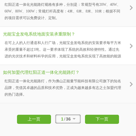
红阳正道一体化光能路灯规格有多种，分别是：常规型号有20W、40W、
60W、80W、100W；常规灯杆高度有：4米、6米、8米、10米；根据不同
的项目需求可以免费设计、定制。
光能宝盒发电系统地面安装承重限制？
在可上人的人行通道和人行广场，光能宝盒发电系统的安装要求每平方米
承受的重量不超过1吨。这一要求体现了系统的高效和轻便特性。通过先
进的光伏技术和材料科学的应用，光能宝盒发电系统实现了高效能的能源
转换，同时保持了较低的自身重量。这意味着，在不影响地面承重的情况
下，我们可以充分利用这些区域的光照资源，为城市提供清洁、可再生的
如何加盟代理红阳正道一体化光能路灯？
电力。
红阳正道一体化光能路灯，作为佛山正能量节能科技有限公司旗下的知名
品牌，凭借其卓越的品质和技术优势，正成为越来越多有志之士加盟代理
的热门选择。
1
/
36
上一页
下一页