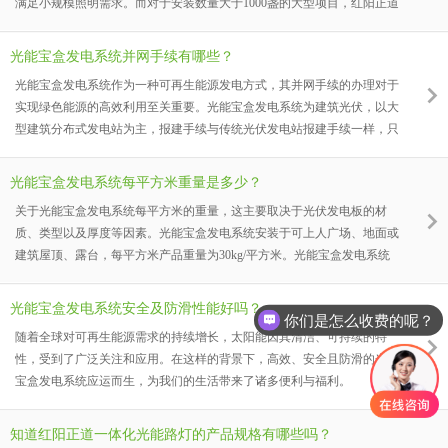
满足小规模照明需求。而对于安装数量大于1000盏的大型项目，红阳正道
则提供了金融租赁或能源投资的方式，为投资者提供了更多的选择和可能
性。
光能宝盒发电系统并网手续有哪些？
光能宝盒发电系统作为一种可再生能源发电方式，其并网手续的办理对于
实现绿色能源的高效利用至关重要。光能宝盒发电系统为建筑光伏，以大
型建筑分布式发电站为主，报建手续与传统光伏发电站报建手续一样，只
需要提供相关资料，在当地供电局申请备案，安装验收完毕即可自发自用
余电上网。下光能宝盒发电系统为建筑光伏，以大型建筑分布式发电站为
光能宝盒发电系统每平方米重量是多少？
主，报建手续与传统光伏发电站报建手续一样，只需要提供相关资料，在
关于光能宝盒发电系统每平方米的重量，这主要取决于光伏发电板的材
当地供电局申请备案，安装验收完毕即可自发自用余电上网。
质、类型以及厚度等因素。光能宝盒发电系统安装于可上人广场、地面或
建筑屋顶、露台，每平方米产品重量为30kg/平方米。光能宝盒发电系统
安装于不上人建筑外墙或屋顶、露台，每平方米产品重量为10kg/平方
米。
光能宝盒发电系统安全及防滑性能好吗？
你们是怎么收费的呢？
随着全球对可再生能源需求的持续增长，太阳能因其清洁、可持续的特
性，受到了广泛关注和应用。在这样的背景下，高效、安全且防滑的光能
宝盒发电系统应运而生，为我们的生活带来了诸多便利与福利。
知道红阳正道一体化光能路灯的产品规格有哪些吗？