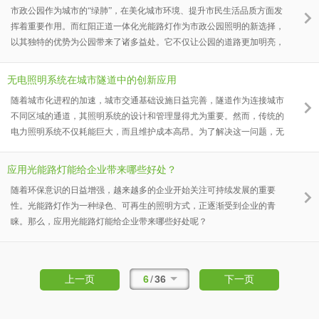
市政公园作为城市的“绿肺”，在美化城市环境、提升市民生活品质方面发
挥着重要作用。而红阳正道一体化光能路灯作为市政公园照明的新选择，
以其独特的优势为公园带来了诸多益处。它不仅让公园的道路更加明亮，
提高了夜间出行的安全性，而且为市民提供了更加舒适、优美的休闲环
境。
无电照明系统在城市隧道中的创新应用
随着城市化进程的加速，城市交通基础设施日益完善，隧道作为连接城市
不同区域的通道，其照明系统的设计和管理显得尤为重要。然而，传统的
电力照明系统不仅耗能巨大，而且维护成本高昂。为了解决这一问题，无
电照明系统应运而生，并在城市隧道中得到了广泛应用。
应用光能路灯能给企业带来哪些好处？
随着环保意识的日益增强，越来越多的企业开始关注可持续发展的重要
性。光能路灯作为一种绿色、可再生的照明方式，正逐渐受到企业的青
睐。那么，应用光能路灯能给企业带来哪些好处呢？
6
/
36
上一页
下一页