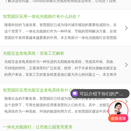
了解决这些问题，AllSunny双模式无电照明系统应运而生，它结合了自然
光和人工光，为人们提供了一种更加舒适、健康、环保的照明方式。本文
将详细介绍AllSunny双模式无电照明系统的优点和应用场景，展现其引领
智慧园区应用一体化光能路灯有什么好处？
照明革命的潜力。
随着科技的飞速发展，智慧园区已成为现代城市规划的重要组成部分。在
这个背景下，一体化光能路灯作为一种环保、节能的照明解决方案，在智
慧园区中发挥着越来越重要的作用。本文将探讨一体化光能路灯在智慧园
区应用中的优势和效益。
光能宝盒发电系统：安装工艺解析
光能宝盒发电系统作为一种先进的太阳能发电系统，凭借其环保、高效、
可持续的特性，正逐渐受到广泛欢迎。然而，对于许多初次接触光能宝盒
的用户来说，安装工艺的复杂程度是他们最为关心的问题之一。本文将详
细解析光能宝盒发电系统的安装工艺，帮助您更好地了解这一过程。
智慧园区应用光能宝盒发电系统有什么好处？
可以介绍下你们的产品么？
随着社会的不断发展，智慧园区已经成为现代城市的重要组成部分。而在
这个趋势下，可再生能源的应用逐渐受到人们的关注。其中，光能宝盒发
电系统作为一种高效、环保的能源利用方式，在智慧园区建设中具有广泛
的应用前景。本文将探讨智慧园区应用光能宝盒发电系统?的好处：
一体化光能路灯：让市政公园更亮更美