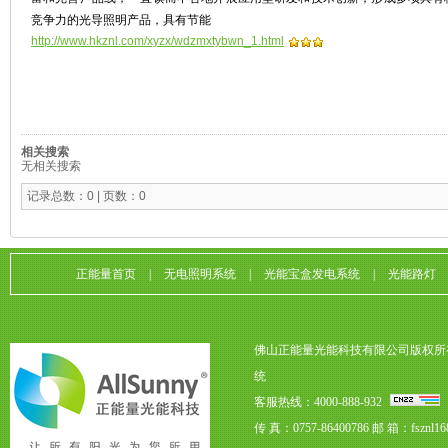
竞争力的光导照明产品，具有节能
http://www.hkznl.com/xyzx/wdzmxtybwn_1.html
相关搜索
无相关搜索
记录总数：0 | 页数：0
正能量首页
|
无电照明系统
|
光能宝盒发电系统
|
光能路灯
佛山正能量光能科技有限公司版权所
统
客服热线：4000-888-932
传 真：0757-86400786
邮 箱：fsznl16