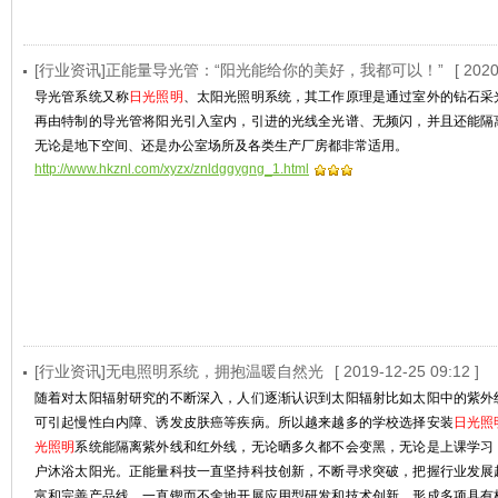
[行业资讯]正能量导光管：“阳光能给你的美好，我都可以！”
[ 2020
导光管系统又称
日光照明
、太阳光照明系统，其工作原理是通过室外的钻石采
再由特制的导光管将阳光引入室内，引进的光线全光谱、无频闪，并且还能隔
无论是地下空间、还是办公室场所及各类生产厂房都非常适用。
http://www.hkznl.com/xyzx/znldggygng_1.html
[行业资讯]无电照明系统，拥抱温暖自然光
[ 2019-12-25 09:12 ]
随着对太阳辐射研究的不断深入，人们逐渐认识到太阳辐射比如太阳中的紫外
可引起慢性白内障、诱发皮肤癌等疾病。所以越来越多的学校选择安装
日光照
光照明
系统能隔离紫外线和红外线，无论晒多久都不会变黑，无论是上课学习
户沐浴太阳光。正能量科技一直坚持科技创新，不断寻求突破，把握行业发展
富和完善产品线，一直锲而不舍地开展应用型研发和技术创新，形成多项具有