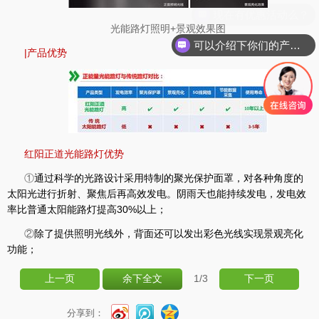
光能路灯照明+景观效果图
可以介绍下你们的产品么？
|
产品优势
红阳正道光能路灯优势
①
通过科学的光路设计采用特制的聚光保护面罩，对各种角度的
太阳光进行折射、聚焦后再高效发电。阴雨天也能持续发电，发电效
率比普通太阳能路灯提高30%以上；
②
除了提供照明光线外，背面还可以发出彩色光线实现景观亮化
功能；
1
/3
上一页
余下全文
下一页
分享到：