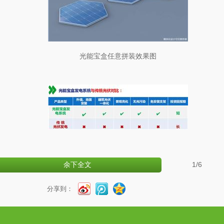
光能宝盒任意拼装效果图
1
/6
余下全文
分享到：