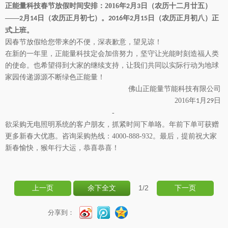
正能量科技春节放假时间安排：
2016年
月
日（农历十二月廿五）
2
3
——
月
日（农历正月初七）。
年
月
日（农历正月初八）正
2
14
2016
2
15
式上班。
因春节
放假给您带来的不便，深表歉意，望见谅！
在新的一年里，正能量科技定会加倍努力，坚守让光能时刻造福人类
的使命。也希望得到大家的继续支持，让我们共同以实际行动为地球
家园传递源源不断绿色正能量！
佛山正能量节能科技有限公司
2016
年
月
日
1
29
-
欲采购
无电照明系统
的客户朋友，抓紧时间下单咯。年前下单可获赠
更多新春大优惠。咨询采购热线：4000-888-932。最后，
提前祝大家
新春愉快，猴年行大运，恭喜恭喜！
1
/2
上一页
余下全文
下一页
分享到：