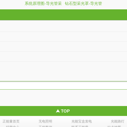
系统原理图-导光管采
钻石型采光罩-导光管
光能宝盒发
光系统
采光系统
TOP
正能量首页
无电照明
光能宝盒发电
光能路灯